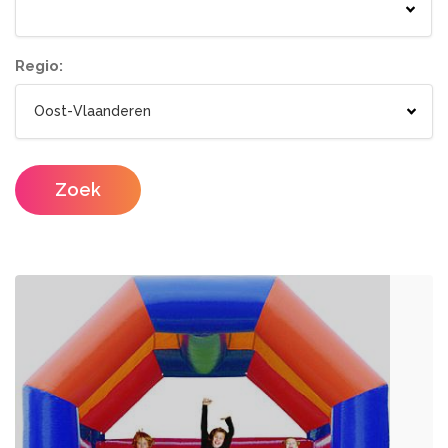
Springkastelen
Bloemisten
Tenten
Lichtletters
Wc wagen
Aankleding
Regio:
Designers
Catering / Traiteur
Make-up artist
Foodtrucks
Zoek
Haarstylisten
Mobiele Bar
Mobiele Keuken Huren
Fotografen
Feestzalen
Photobooths
Vergaderzalen
Videografie
Seminarieruimte