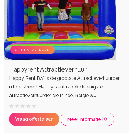
DJ's
Eventplanners
Zangers
Weddingplanners
Live bands
Ceremoniemeesters
SPRINGKASTELEN
Happyrent Attractieverhuur
Happy Rent B.V. is de grootste Attractieverhuurder
uit de streek! Happy Rent is ook de enigste
attractieverhuurder die in héél België &...
Vraag offerte aan
Meer informatie