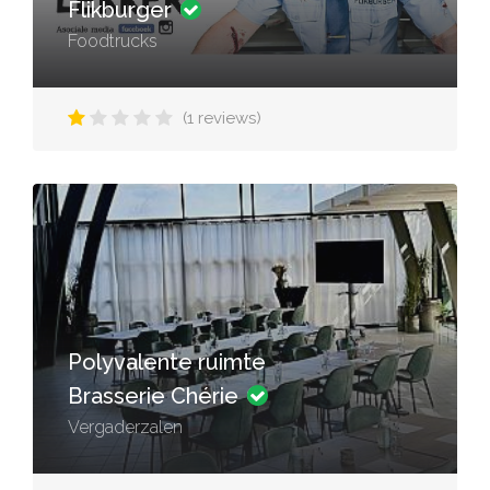
Flikburger
Foodtrucks
(1 reviews)
Polyvalente ruimte
Brasserie Chérie
Vergaderzalen