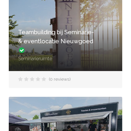
Teambuilding bij Seminarie-
& eventlocatie Nieuwgoed
Seminarieruimte
(0 reviews)