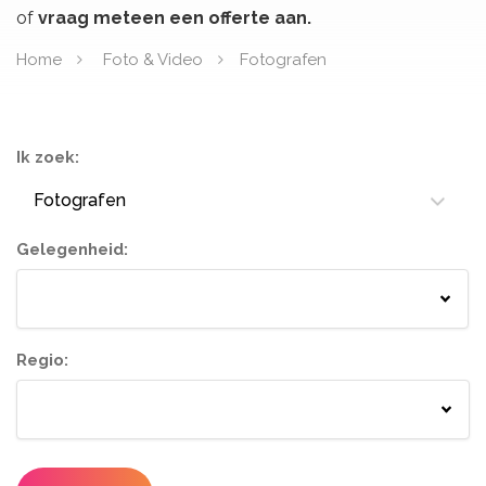
of
vraag meteen een offerte aan.
Home
Foto & Video
Fotografen
Ik zoek:
Fotografen
Gelegenheid:
Springkastelen
Bloemisten
Tenten
Lichtletters
Wc wagen
Aankleding
Regio:
Designers
Catering / Traiteur
Make-up artist
Foodtrucks