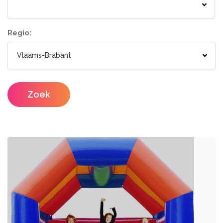
Springkastelen
Bloemisten
Tenten
Lichtletters
Wc wagen
Aankleding
Regio:
Designers
Catering / Traiteur
Make-up artist
Foodtrucks
Zoek
Haarstylisten
Mobiele Bar
Mobiele Keuken Huren
Fotografen
Feestzalen
Photobooths
Vergaderzalen
Videografie
Seminarieruimte