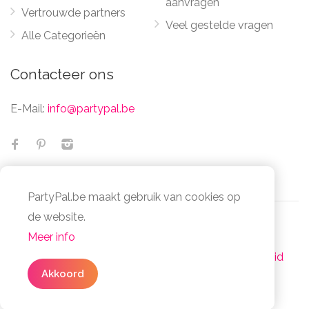
aanvragen
Vertrouwde partners
Veel gestelde vragen
Alle Categorieën
Contacteer ons
E-Mail:
info@partypal.be
PartyPal.be maakt gebruik van cookies op
de website.
Meer info
© Partypal 2026 Alle Rechten Voorbehouden -
Algemene voorwaarden
-
Privacy- en cookiebeleid
3 simpele stappen
Akkoord
Facta Non Verba Group - BE1032.014.078