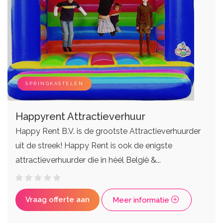
DJ's
Eventplanners
Zangers
Weddingplanners
Live bands
Ceremoniemeesters
SPRINGKASTELEN
Happyrent Attractieverhuur
Happy Rent B.V. is de grootste Attractieverhuurder
uit de streek! Happy Rent is ook de enigste
attractieverhuurder die in héél België &...
Vraag offerte aan
Meer informatie