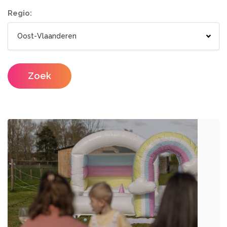
Wc wagen
Aankleding
Regio:
Designers
Catering / Traiteur
Make-up artist
Foodtrucks
Zoek
Haarstylisten
Mobiele Bar
Mobiele Keuken Huren
Fotografen
Feestzalen
Photobooths
Vergaderzalen
Videografie
Seminarieruimte
DJ's
Eventplanners
Zangers
Weddingplanners