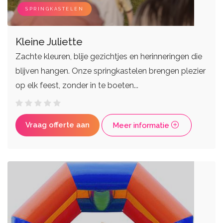
Live bands
Ceremoniemeesters
SPRINGKASTELEN
Kleine Juliette
Zachte kleuren, blije gezichtjes en herinneringen die
blijven hangen. Onze springkastelen brengen plezier
op elk feest, zonder in te boeten...
Vraag offerte aan
Meer informatie