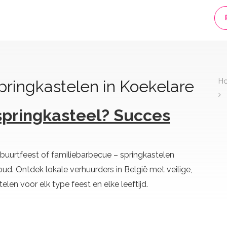
H
ringkastelen in Koekelare
springkasteel? Succes
buurtfeest of familiebarbecue – springkastelen
oud. Ontdek lokale verhuurders in België met veilige,
len voor elk type feest en elke leeftijd.