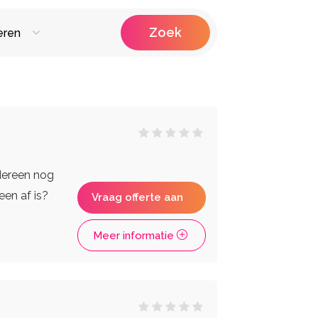
Zoek
eren
raiteur
Fotografen
Photobooths
Videografie
ken Huren
edereen nog
een af is?
Vraag offerte aan
Meer informatie