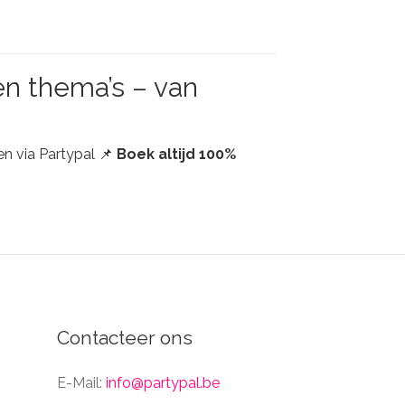
en thema’s – van
en via Partypal 📌
Boek altijd 100%
Contacteer ons
E-Mail:
info@partypal.be