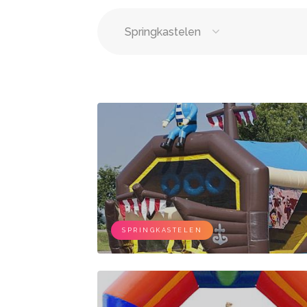
Springkastelen
Springkastelen
Bloemi
Tenten
Lichtle
Wc wagen
Aankl
Feestzalen
DJ's
Vergaderzalen
Zange
SPRINGKASTELEN
Seminarieruimte
Live b