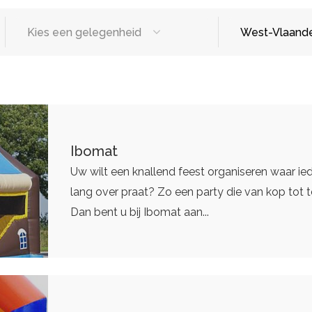
Kies een gelegenheid
West-Vlaand
sten
Designers
Catering / T
tters
Make-up artist
Foodtrucks
eding
Haarstylisten
Mobiele Bar
Ibomat
Mobiele Keu
Uw wilt een knallend feest organiseren waar i
lang over praat? Zo een party die van kop tot t
Eventplanners
Dan bent u bij Ibomat aan...
rs
Weddingplanners
ands
Ceremoniemeesters