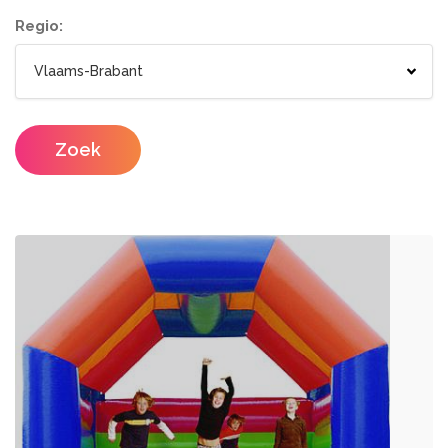
Wc wagen
Aankleding
Regio:
Designers
Catering / Traiteur
Make-up artist
Foodtrucks
Zoek
Haarstylisten
Mobiele Bar
Mobiele Keuken Huren
Fotografen
Feestzalen
Photobooths
Vergaderzalen
Videografie
Seminarieruimte
DJ's
Eventplanners
Zangers
Weddingplanners