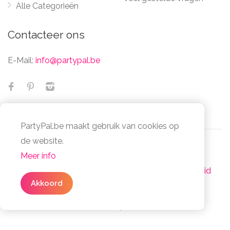
Alle Categorieën
Contacteer ons
E-Mail:
info@partypal.be
PartyPal.be maakt gebruik van cookies op
de website.
Meer info
© Partypal 2026 Alle Rechten Voorbehouden -
Algemene voorwaarden
-
Privacy- en cookiebeleid
3 simpele stappen
Akkoord
Facta Non Verba Group - BE1032.014.078