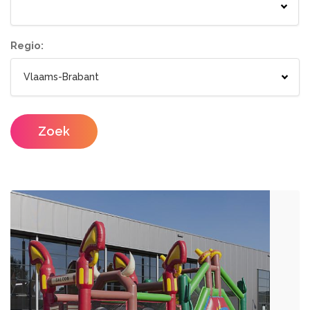
Springkastelen
Bloemisten
Tenten
Lichtletters
Wc wagen
Aankleding
Regio:
Designers
Catering / Traiteur
Make-up artist
Foodtrucks
Zoek
Haarstylisten
Mobiele Bar
Mobiele Keuken Huren
Fotografen
Feestzalen
Photobooths
Vergaderzalen
Videografie
Seminarieruimte