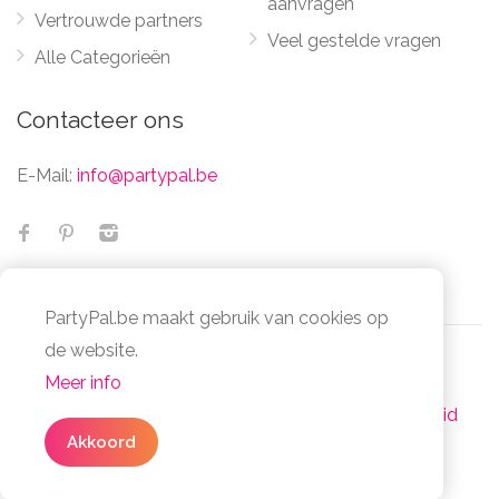
aanvragen
Vertrouwde partners
Veel gestelde vragen
Alle Categorieën
Contacteer ons
E-Mail:
info@partypal.be
PartyPal.be maakt gebruik van cookies op
de website.
Meer info
© Partypal 2026 Alle Rechten Voorbehouden -
Algemene voorwaarden
-
Privacy- en cookiebeleid
3 simpele stappen
Akkoord
Facta Non Verba Group - BE1032.014.078