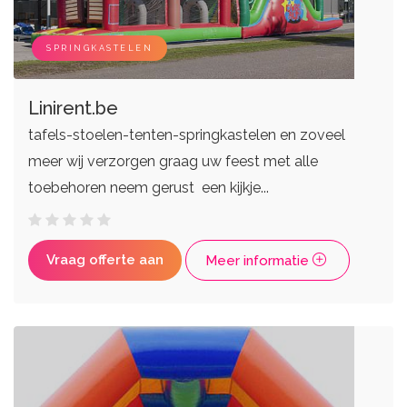
DJ's
Eventplanners
Zangers
Weddingplanners
Live bands
Ceremoniemeesters
SPRINGKASTELEN
Linirent.be
tafels-stoelen-tenten-springkastelen en zoveel
meer wij verzorgen graag uw feest met alle
toebehoren neem gerust een kijkje...
Vraag offerte aan
Meer informatie