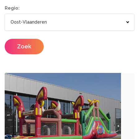
Wc wagen
Aankleding
Regio:
Designers
Catering / Traiteur
Make-up artist
Foodtrucks
Zoek
Haarstylisten
Mobiele Bar
Mobiele Keuken Huren
Fotografen
Feestzalen
Photobooths
Vergaderzalen
Videografie
Seminarieruimte
DJ's
Eventplanners
Zangers
Weddingplanners