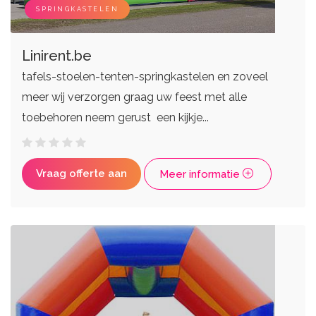
Live bands
Ceremoniemeesters
SPRINGKASTELEN
Linirent.be
tafels-stoelen-tenten-springkastelen en zoveel
meer wij verzorgen graag uw feest met alle
toebehoren neem gerust een kijkje...
Vraag offerte aan
Meer informatie