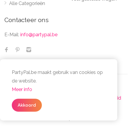
Alle Categorieën
Contacteer ons
E-Mail:
info@partypal.be
PartyPal.be maakt gebruik van cookies op
de website.
Meer info
© Partypal 2026 Alle Rechten Voorbehouden -
Algemene voorwaarden
-
Privacy- en cookiebeleid
3 simpele stappen
Akkoord
Facta Non Verba Group - BE1032.014.078