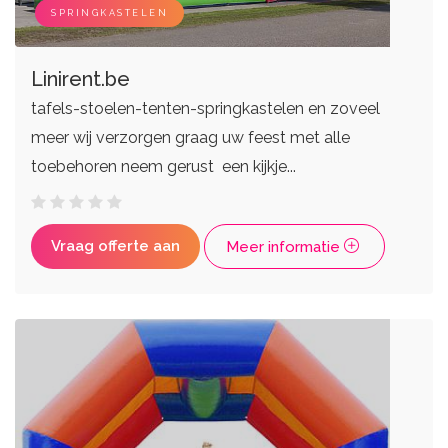
Live bands
Ceremoniemeesters
SPRINGKASTELEN
Linirent.be
tafels-stoelen-tenten-springkastelen en zoveel
meer wij verzorgen graag uw feest met alle
toebehoren neem gerust een kijkje...
Vraag offerte aan
Meer informatie