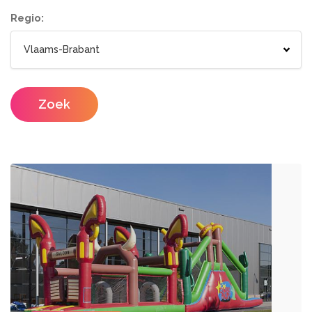
Wc wagen
Aankleding
Regio:
Designers
Catering / Traiteur
Make-up artist
Foodtrucks
Zoek
Haarstylisten
Mobiele Bar
Mobiele Keuken Huren
Fotografen
Feestzalen
Photobooths
Vergaderzalen
Videografie
Seminarieruimte
DJ's
Eventplanners
Zangers
Weddingplanners