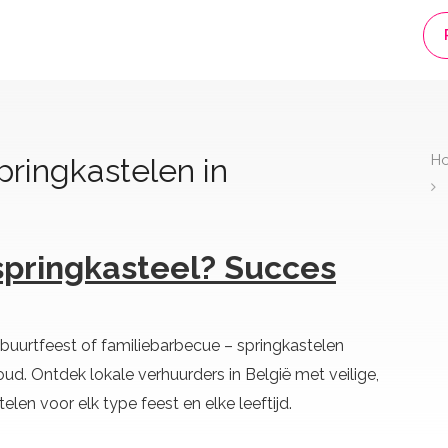
H
ringkastelen in
springkasteel? Succes
buurtfeest of familiebarbecue – springkastelen
oud. Ontdek lokale verhuurders in België met veilige,
len voor elk type feest en elke leeftijd.