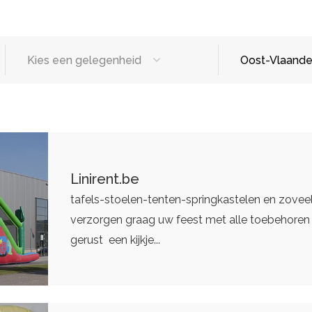
Kies een gelegenheid
Oost-Vlaande
sten
Designers
Catering / T
tters
Make-up artist
Foodtrucks
eding
Haarstylisten
Mobiele Bar
Linirent.be
Mobiele Keu
tafels-stoelen-tenten-springkastelen en zoveel
verzorgen graag uw feest met alle toebehore
Eventplanners
gerust een kijkje...
rs
Weddingplanners
ands
Ceremoniemeesters