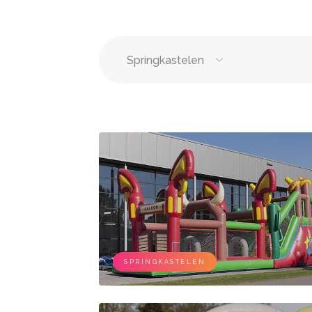
Springkastelen
Springkastelen
Bloemi
Tenten
Lichtle
Wc wagen
Aankl
Feestzalen
DJ's
Vergaderzalen
Zange
SPRINGKASTELEN
Seminarieruimte
Live b