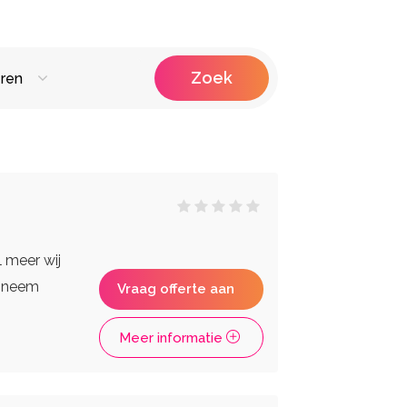
Zoek
ren
raiteur
Fotografen
Photobooths
Videografie
ken Huren
 meer wij
n neem
Vraag offerte aan
Meer informatie