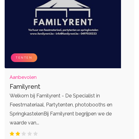
DJ's
Eventplanners
Zangers
Weddingplanners
Live bands
Ceremoniemeesters
TENTEN
Aanbevolen
Familyrent
Welkom bij Familyrent - De Specialist in
Feestmateriaal, Partytenten, photobooths en
SpringkastelenBij Familyrent begrijpen we de
waarde van...