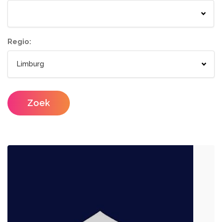
Springkastelen
Bloemisten
Tenten
Lichtletters
Wc wagen
Aankleding
Regio:
Designers
Catering / Traiteur
Make-up artist
Foodtrucks
Zoek
Haarstylisten
Mobiele Bar
Mobiele Keuken Huren
Fotografen
Feestzalen
Photobooths
Vergaderzalen
Videografie
Seminarieruimte