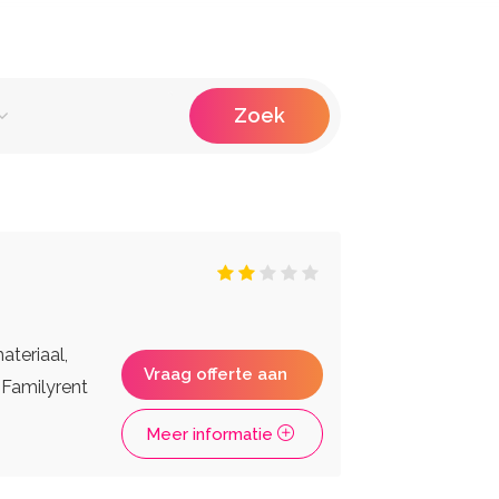
Zoek
raiteur
Fotografen
Photobooths
Videografie
ken Huren
ateriaal,
Vraag offerte aan
 Familyrent
Meer informatie