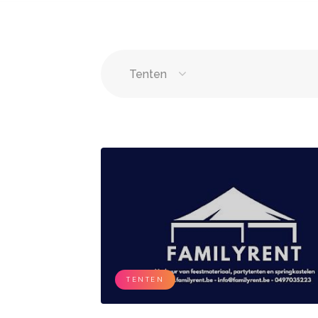
Tenten
Springkastelen
Bloemi
Tenten
Lichtle
Wc wagen
Aankl
Feestzalen
DJ's
Vergaderzalen
Zange
TENTEN
Seminarieruimte
Live b