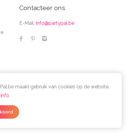
Contacteer ons
E-Mail:
info@partypal.be
te
Pal.be maakt gebruik van cookies op de website.
info
cy- en cookiebeleid
3 simpele stappen
koord