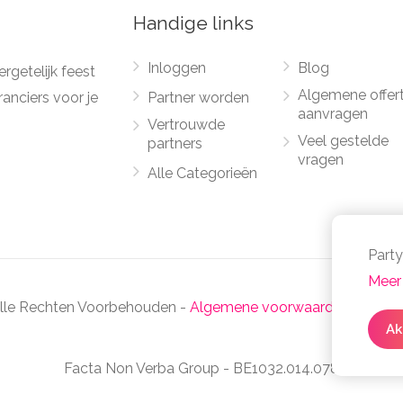
Handige links
Inloggen
Blog
rgetelijk feest
Algemene offer
anciers voor je
Partner worden
aanvragen
Vertrouwde
Veel gestelde
partners
vragen
Alle Categorieën
Party
Meer 
Alle Rechten Voorbehouden -
Algemene voorwaarden
-
Priva
Ak
Facta Non Verba Group - BE1032.014.078