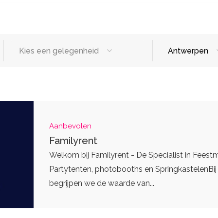
Kies een gelegenheid
Antwerpen
sten
Designers
Catering / T
tters
Make-up artist
Foodtrucks
eding
Haarstylisten
Mobiele Bar
Aanbevolen
Mobiele Keu
Familyrent
Welkom bij Familyrent - De Specialist in Feestm
Partytenten, photobooths en SpringkastelenBij
Eventplanners
begrijpen we de waarde van...
rs
Weddingplanners
ands
Ceremoniemeesters