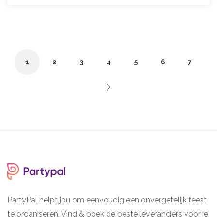
1
2
3
4
5
6
7
PartyPal helpt jou om eenvoudig een onvergetelijk feest
te organiseren. Vind & boek de beste leveranciers voor je