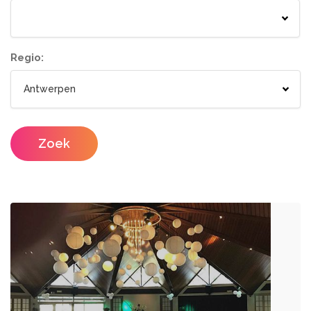
Springkastelen
Bloemisten
Tenten
Lichtletters
Wc wagen
Aankleding
Regio:
Designers
Catering / Traiteur
Make-up artist
Foodtrucks
Zoek
Haarstylisten
Mobiele Bar
Mobiele Keuken Huren
Fotografen
Feestzalen
Photobooths
Vergaderzalen
Videografie
Seminarieruimte