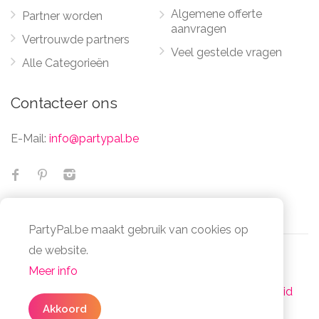
Algemene offerte
Partner worden
aanvragen
Vertrouwde partners
Veel gestelde vragen
Alle Categorieën
Contacteer ons
E-Mail:
info@partypal.be
PartyPal.be maakt gebruik van cookies op
de website.
Meer info
© Partypal 2026 Alle Rechten Voorbehouden -
Algemene voorwaarden
-
Privacy- en cookiebeleid
3 simpele stappen
Akkoord