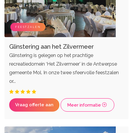
DJ's
Eventplanners
Zangers
Weddingplanners
Live bands
Ceremoniemeesters
FEESTZALEN
Glinstering aan het Zilvermeer
Glinstering is gelegen op het prachtige
recreatiedomein ‘Het Zilvermeer’ in de Antwerpse
gemeente Mol. In onze twee sfeervolle feestzalen
or...
Vraag offerte aan
Meer informatie