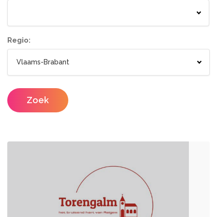
Springkastelen
Bloemisten
Tenten
Lichtletters
Wc wagen
Aankleding
Regio:
Designers
Catering / Traiteur
Make-up artist
Foodtrucks
Zoek
Haarstylisten
Mobiele Bar
Mobiele Keuken Huren
Fotografen
Feestzalen
Photobooths
Vergaderzalen
Videografie
Seminarieruimte