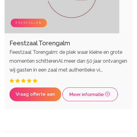
DJ's
Eventplanners
Zangers
Weddingplanners
Live bands
Ceremoniemeesters
FEESTZALEN
Feestzaal Torengalm
Feestzaal Torengalm: de plek waar kleine en grote
momenten schitterenAl meer dan 50 jaar ontvangen
wij gasten in een zaal met authentieke vi...
Vraag offerte aan
Meer informatie