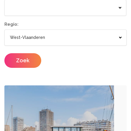
Springkastelen
Bloemisten
Tenten
Lichtletters
Wc wagen
Aankleding
Regio:
Designers
Catering / Traiteur
Make-up artist
Foodtrucks
Zoek
Haarstylisten
Mobiele Bar
Mobiele Keuken Huren
Fotografen
Feestzalen
Photobooths
Vergaderzalen
Videografie
Seminarieruimte