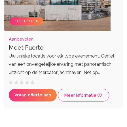
DJ's
Eventplanners
Zangers
Weddingplanners
Live bands
Ceremoniemeesters
FEESTZALEN
Aanbevolen
Meet Puerto
Uw unieke locatie voor elk type evenement. Geniet
van een onvergetelijke ervaring met panoramisch
uitzicht op de Mercator jachthaven. Net op...
Vraag offerte aan
Meer informatie