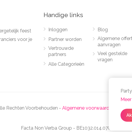
Handige links
Inloggen
Blog
rgetelijk feest
Algemene offer
anciers voor je
Partner worden
aanvragen
Vertrouwde
Veel gestelde
partners
vragen
Alle Categorieën
Party
Meer 
Alle Rechten Voorbehouden -
Algemene voorwaarden
-
Priva
Ak
Facta Non Verba Group - BE1032.014.078