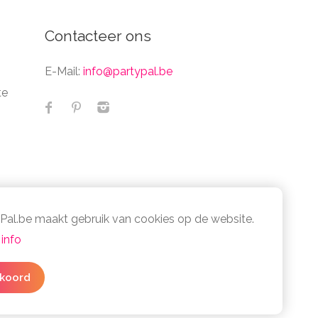
Contacteer ons
E-Mail:
info@partypal.be
te
Pal.be maakt gebruik van cookies op de website.
info
cy- en cookiebeleid
koord