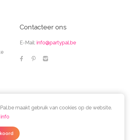
Contacteer ons
E-Mail:
info@partypal.be
te
Pal.be maakt gebruik van cookies op de website.
info
cy- en cookiebeleid
koord