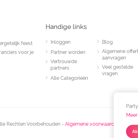
Handige links
Inloggen
Blog
rgetelijk feest
Algemene offer
anciers voor je
Partner worden
aanvragen
Vertrouwde
Veel gestelde
partners
vragen
Alle Categorieën
Party
Meer 
Alle Rechten Voorbehouden -
Algemene voorwaarden
-
Priva
Ak