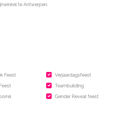
ijnwinkel te Antwerpen.
ek Feest
Verjaardagsfeest
 Feest
Teambuilding
orrel
Gender Reveal feest