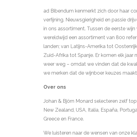
ad Bibendum kenmerkt zich door haar con
verfijning. Nieuwsgierigheid en passie drij
in ons assortiment. Tussen de eerste wij
wereldwijd een assortiment van 800 refe
landen; van Latijns-Amerika tot Oostenrij
Zuid-Afrika tot Spanje. Er komen elk jaar n
weer weg – omdat we vinden dat de kwal
we merken dat de wijnboer keuzes maakt 
Over ons
Johan & Björn Monard selecteren zelf topwij
New Zealand, USA, Italia, España, Portugal
Greece en France.
We luisteren naar de wensen van onze kla