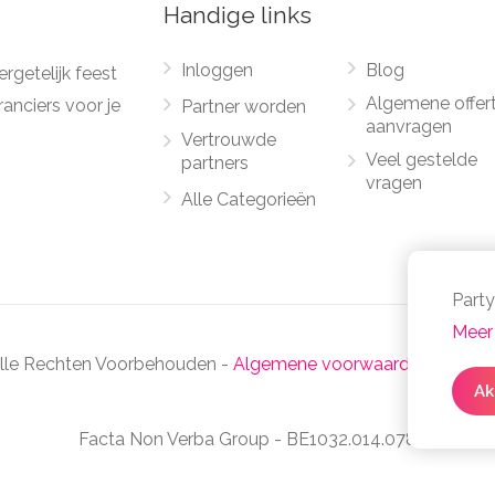
Handige links
Inloggen
Blog
rgetelijk feest
Algemene offer
anciers voor je
Partner worden
aanvragen
Vertrouwde
Veel gestelde
partners
vragen
Alle Categorieën
Party
Meer 
Alle Rechten Voorbehouden -
Algemene voorwaarden
-
Priva
Ak
Facta Non Verba Group - BE1032.014.078