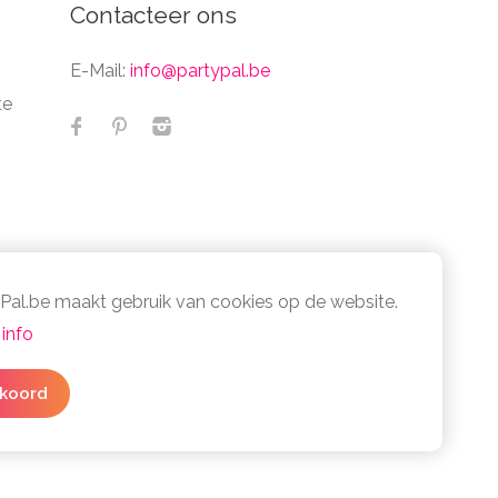
Contacteer ons
E-Mail:
info@partypal.be
te
Pal.be maakt gebruik van cookies op de website.
info
cy- en cookiebeleid
koord