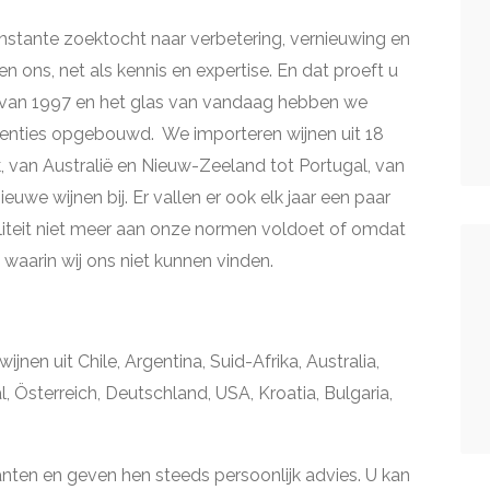
stante zoektocht naar verbetering, vernieuwing en
ven ons, net als kennis en expertise. En dat proeft u
n van 1997 en het glas van vandaag hebben we
renties opgebouwd. We importeren wijnen uit 18
k, van Australië en Nieuw-Zeeland tot Portugal, van
ieuwe wijnen bij. Er vallen er ook elk jaar een paar
iteit niet meer aan onze normen voldoet of omdat
waarin wij ons niet kunnen vinden.
nen uit Chile, Argentina, Suid-Afrika, Australia,
, Österreich, Deutschland, USA, Kroatia, Bulgaria,
nten en geven hen steeds persoonlijk advies. U kan