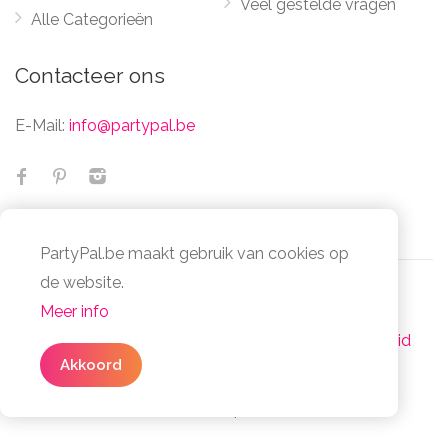
Veel gestelde vragen
Alle Categorieën
Contacteer ons
E-Mail:
info@partypal.be
PartyPal.be maakt gebruik van cookies op
de website.
Meer info
© Partypal 2026 Alle Rechten Voorbehouden -
Algemene voorwaarden
-
Privacy- en cookiebeleid
Akkoord
Facta Non Verba Group - BE1032.014.078