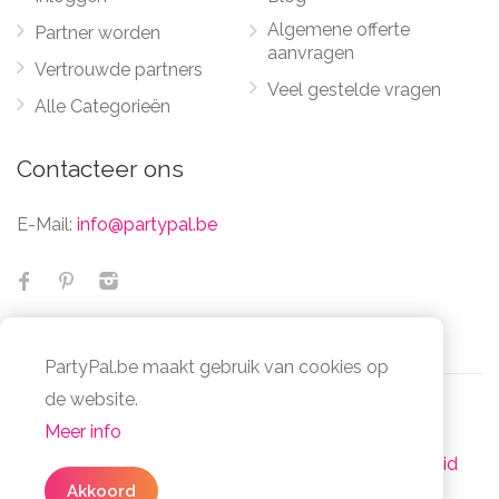
Algemene offerte
Partner worden
aanvragen
Vertrouwde partners
Veel gestelde vragen
Alle Categorieën
Contacteer ons
E-Mail:
info@partypal.be
PartyPal.be maakt gebruik van cookies op
✕
Geen zin om te zoeken
de website.
naar partners?
Meer info
© Partypal 2026 Alle Rechten Voorbehouden -
Vul in
3 simpele stappen
uw algemene
Algemene voorwaarden
-
Privacy- en cookiebeleid
offerte in en bespaar je tijd en moeite.
Akkoord