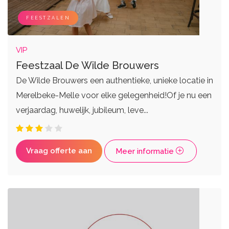
Zangers
Weddingplanners
Live bands
Ceremoniemeesters
FEESTZALEN
VIP
Feestzaal De Wilde Brouwers
De Wilde Brouwers een authentieke, unieke locatie in
Merelbeke-Melle voor elke gelegenheid!Of je nu een
verjaardag, huwelijk, jubileum, leve...
Vraag offerte aan
Meer informatie