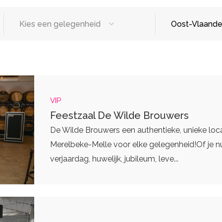
Kies een gelegenheid
Oost-Vlaande
sten
Designers
Catering / T
tters
Make-up artist
Foodtrucks
eding
Haarstylisten
Mobiele Bar
VIP
Mobiele Keu
Feestzaal De Wilde Brouwers
De Wilde Brouwers een authentieke, unieke loca
Merelbeke-Melle voor elke gelegenheid!Of je n
Eventplanners
verjaardag, huwelijk, jubileum, leve...
rs
Weddingplanners
ands
Ceremoniemeesters