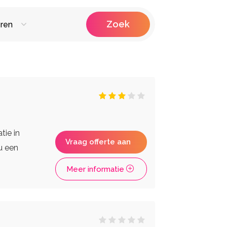
Zoek
ren
raiteur
Fotografen
Photobooths
Videografie
ken Huren
tie in
Vraag offerte aan
u een
Meer informatie