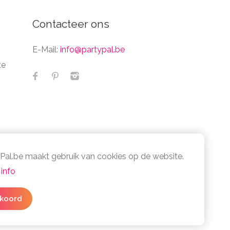
Contacteer ons
E-Mail:
info@partypal.be
te
Pal.be maakt gebruik van cookies op de website.
info
cy- en cookiebeleid
3 simpele stappen
koord