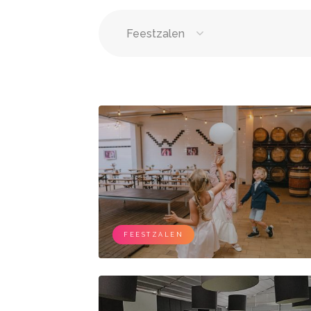
Feestzalen
Springkastelen
Bloemi
Tenten
Lichtle
Wc wagen
Aankl
Feestzalen
DJ's
Vergaderzalen
Zange
FEESTZALEN
Seminarieruimte
Live b