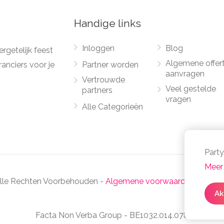
Handige links
Inloggen
Blog
rgetelijk feest
Algemene offer
anciers voor je
Partner worden
aanvragen
Vertrouwde
Veel gestelde
partners
vragen
Alle Categorieën
Party
Meer 
Alle Rechten Voorbehouden -
Algemene voorwaarden
-
Priva
Ak
Facta Non Verba Group - BE1032.014.078