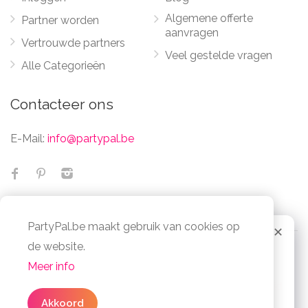
Algemene offerte
Partner worden
aanvragen
Vertrouwde partners
Veel gestelde vragen
Alle Categorieën
Contacteer ons
E-Mail:
info@partypal.be
PartyPal.be maakt gebruik van cookies op
✕
Geen zin om te zoeken
de website.
naar partners?
Meer info
© Partypal 2026 Alle Rechten Voorbehouden -
Vul in
3 simpele stappen
uw algemene
Algemene voorwaarden
-
Privacy- en cookiebeleid
offerte in en bespaar je tijd en moeite.
Akkoord