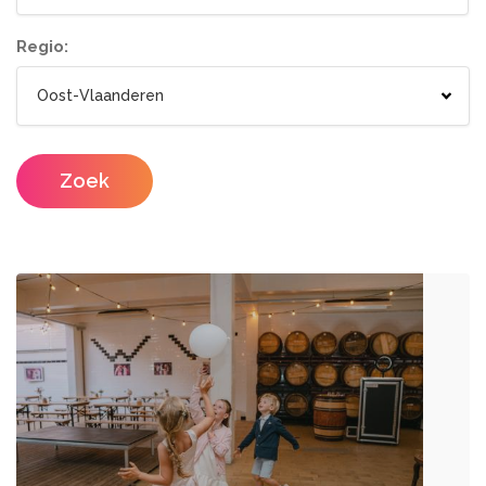
Tenten
Lichtletters
Wc wagen
Aankleding
Regio:
Designers
Catering / Traiteur
Make-up artist
Foodtrucks
Zoek
Haarstylisten
Mobiele Bar
Mobiele Keuken Huren
Fotografen
Feestzalen
Photobooths
Vergaderzalen
Videografie
Seminarieruimte
DJ's
Eventplanners