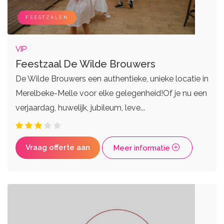
Zangers
Weddingplanners
Live bands
Ceremoniemeesters
FEESTZALEN
VIP
Feestzaal De Wilde Brouwers
De Wilde Brouwers een authentieke, unieke locatie in
Merelbeke-Melle voor elke gelegenheid!Of je nu een
verjaardag, huwelijk, jubileum, leve...
Vraag offerte aan
Meer informatie