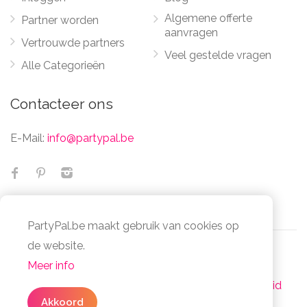
Algemene offerte
Partner worden
aanvragen
Vertrouwde partners
Veel gestelde vragen
Alle Categorieën
Contacteer ons
E-Mail:
info@partypal.be
PartyPal.be maakt gebruik van cookies op
✕
Geen zin om te zoeken
de website.
naar partners?
Meer info
© Partypal 2026 Alle Rechten Voorbehouden -
Vul in
3 simpele stappen
uw algemene
Algemene voorwaarden
-
Privacy- en cookiebeleid
offerte in en bespaar je tijd en moeite.
Akkoord