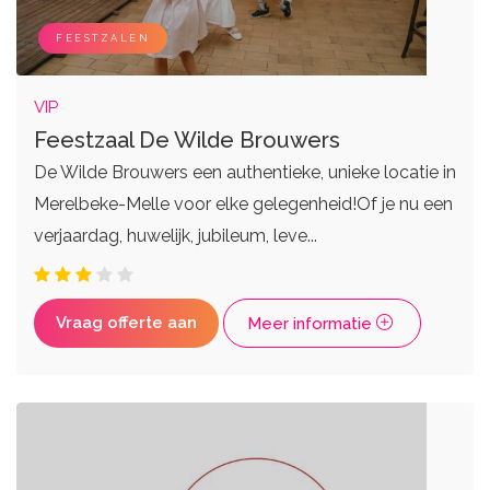
Zangers
Weddingplanners
Live bands
Ceremoniemeesters
FEESTZALEN
VIP
Feestzaal De Wilde Brouwers
De Wilde Brouwers een authentieke, unieke locatie in
Merelbeke-Melle voor elke gelegenheid!Of je nu een
verjaardag, huwelijk, jubileum, leve...
Vraag offerte aan
Meer informatie