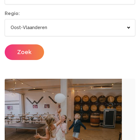
Tenten
Lichtletters
Wc wagen
Aankleding
Regio:
Designers
Catering / Traiteur
Make-up artist
Foodtrucks
Zoek
Haarstylisten
Mobiele Bar
Mobiele Keuken Huren
Fotografen
Feestzalen
Photobooths
Vergaderzalen
Videografie
Seminarieruimte
DJ's
Eventplanners