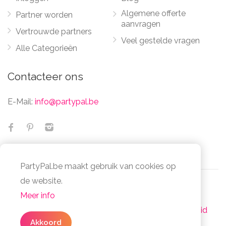
Algemene offerte
Partner worden
aanvragen
Vertrouwde partners
Veel gestelde vragen
Alle Categorieën
Contacteer ons
E-Mail:
info@partypal.be
PartyPal.be maakt gebruik van cookies op
✕
Geen zin om te zoeken
de website.
naar partners?
Meer info
© Partypal 2026 Alle Rechten Voorbehouden -
Vul in
3 simpele stappen
uw algemene
Algemene voorwaarden
-
Privacy- en cookiebeleid
offerte in en bespaar je tijd en moeite.
Akkoord