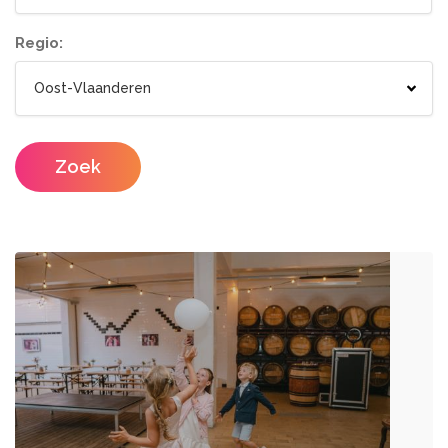
Tenten
Lichtletters
Wc wagen
Aankleding
Regio:
Designers
Catering / Traiteur
Make-up artist
Foodtrucks
Zoek
Haarstylisten
Mobiele Bar
Mobiele Keuken Huren
Fotografen
Feestzalen
Photobooths
Vergaderzalen
Videografie
Seminarieruimte
DJ's
Eventplanners