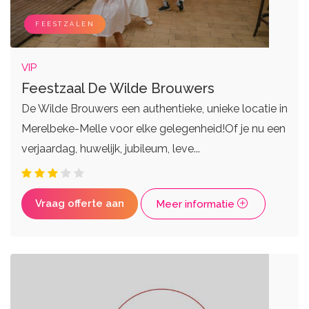
Zangers
Weddingplanners
Live bands
Ceremoniemeesters
FEESTZALEN
VIP
Feestzaal De Wilde Brouwers
De Wilde Brouwers een authentieke, unieke locatie in
Merelbeke-Melle voor elke gelegenheid!Of je nu een
verjaardag, huwelijk, jubileum, leve...
Vraag offerte aan
Meer informatie