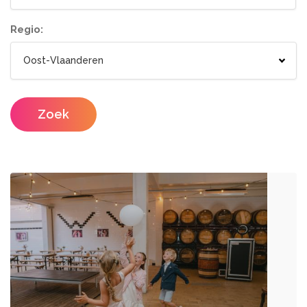
Tenten
Lichtletters
Wc wagen
Aankleding
Regio:
Designers
Catering / Traiteur
Make-up artist
Foodtrucks
Zoek
Haarstylisten
Mobiele Bar
Mobiele Keuken Huren
Fotografen
Feestzalen
Photobooths
Vergaderzalen
Videografie
Seminarieruimte
DJ's
Eventplanners