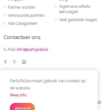
Algemene offerte
Partner worden
aanvragen
Vertrouwde partners
Veel gestelde vragen
Alle Categorieën
Contacteer ons
E-Mail:
info@partypal.be
PartyPal.be maakt gebruik van cookies op
✕
Geen zin om te zoeken
de website.
naar partners?
Meer info
© Partypal 2026 Alle Rechten Voorbehouden -
Vul in
3 simpele stappen
uw algemene
Algemene voorwaarden
-
Privacy- en cookiebeleid
Akkoord
offerte in en bespaar je tijd en moeite.