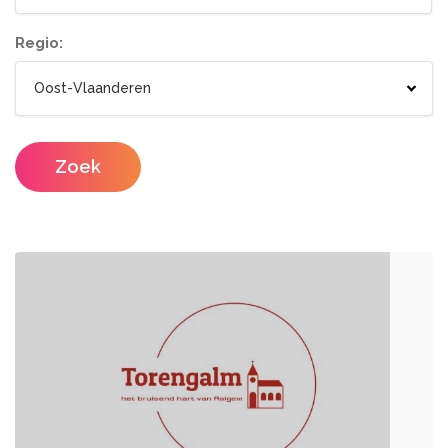
Tenten
Lichtletters
Wc wagen
Aankleding
Regio:
Designers
Catering / Traiteur
Make-up artist
Foodtrucks
Zoek
Haarstylisten
Mobiele Bar
Mobiele Keuken Huren
Fotografen
Feestzalen
Photobooths
Vergaderzalen
Videografie
Seminarieruimte
DJ's
Eventplanners