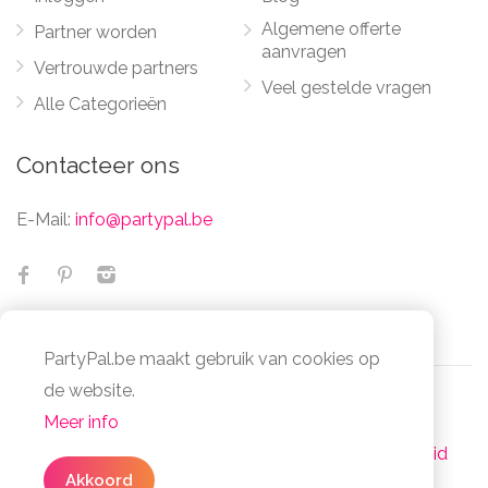
Algemene offerte
Partner worden
aanvragen
Vertrouwde partners
Veel gestelde vragen
Alle Categorieën
Contacteer ons
E-Mail:
info@partypal.be
PartyPal.be maakt gebruik van cookies op
✕
Geen zin om te zoeken
de website.
naar partners?
Meer info
© Partypal 2026 Alle Rechten Voorbehouden -
Vul in
3 simpele stappen
uw algemene
Algemene voorwaarden
-
Privacy- en cookiebeleid
offerte in en bespaar je tijd en moeite.
Akkoord