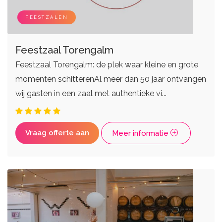
Zangers
Weddingplanners
Live bands
Ceremoniemeesters
FEESTZALEN
Feestzaal Torengalm
Feestzaal Torengalm: de plek waar kleine en grote
momenten schitterenAl meer dan 50 jaar ontvangen
wij gasten in een zaal met authentieke vi...
Vraag offerte aan
Meer informatie